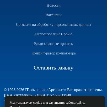
Новости
Вакансии
Согласие на обработку персональных данных
Использование Cookie
Реализованные проекты
Конфигуратор компьютера
Оставить заявку
© 1993-2026 IT-компания «Арсенал+» Все права защищены.
ИНН 7203338863 , ОГРН 1157232012740
Техническая поддержка
Мы используем cookie для улучшения работы сайта.
и развитие — ECHO