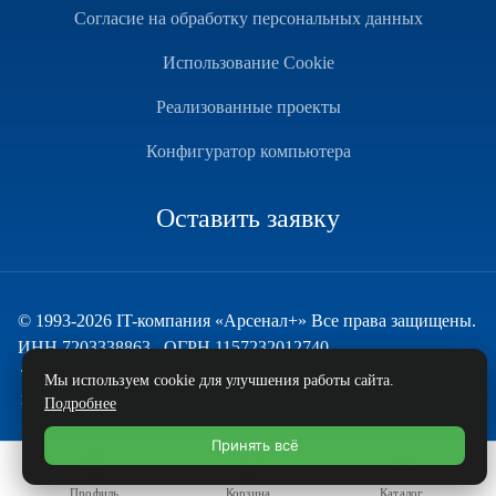
Согласие на обработку персональных данных
Использование Cookie
Реализованные проекты
Конфигуратор компьютера
Оставить заявку
© 1993-2026 IT-компания «Арсенал+» Все права защищены.
ИНН 7203338863 , ОГРН 1157232012740
Техническая поддержка
Мы используем cookie для улучшения работы сайта.
и развитие — ECHO
Подробнее
Принять всё
Профиль
Корзина
Каталог