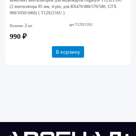
Комплект вентиляторов для видеокарты Gigabyte T129215SU
(2 вентилятора 85 мм, 4-pin, для RX470/480/570/580, GTX
960/1050/1060) [ T129215SU ]
арт:T129215SU
2
Наличие:
шт.
990 ₽
В корзину