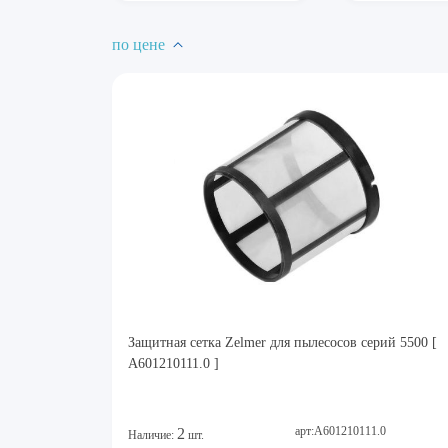
по цене
Защитная сетка Zelmer для пылесосов серий 5500 [
A601210111.0 ]
арт:A601210111.0
2
Наличие:
шт.