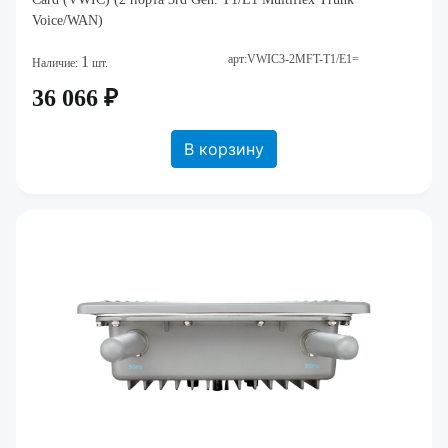
Voice/WAN)
арт:VWIC3-2MFT-T1/E1=
1
Наличие:
шт.
36 066 ₽
В корзину