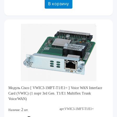
В корзину
Модуль Cisco [ VWIC3-1MFT-T1/E1= ] Voice WAN Interface
Card (VWIC) (1 порт 3rd Gen. T1/E1 Multiflex Trunk
Voice/WAN)
арт:VWIC3-1MFT-T1/E1=
2
Наличие:
шт.