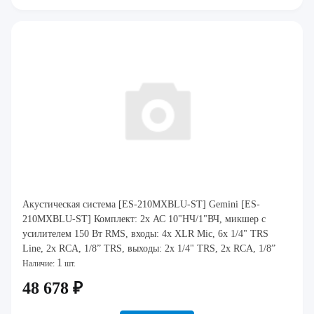
Акустическая система [ES-210MXBLU-ST] Gemini [ES-
210MXBLU-ST] Комплект: 2х АС 10"НЧ/1"ВЧ, микшер с
усилителем 150 Вт RMS, входы: 4x XLR Mic, 6x 1/4" TRS
Line, 2x RCA, 1/8” TRS, выходы: 2x 1/4" TRS, 2x RCA, 1/8”
1
TRS Headphones, 2х стойки, микрофон, кабели
Наличие:
шт.
48 678 ₽