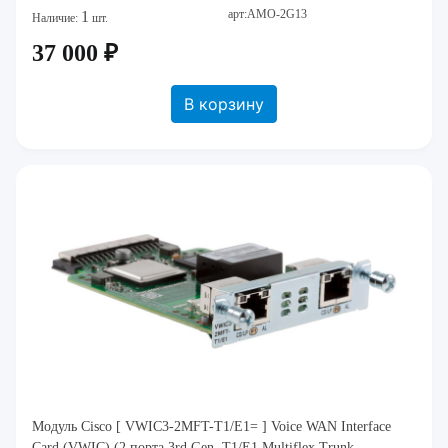
арт:AMO-2G13
1
Наличие:
шт.
37 000 ₽
В корзину
Модуль Cisco [ VWIC3-2MFT-T1/E1= ] Voice WAN Interface
Card (VWIC) (2 порта 3rd Gen. T1/E1 Multiflex Trunk