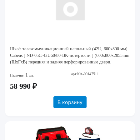
Шкаф телекоммуникационный напольный (42U, 600x800 мм)
Cabeus [ ND-05C-42U60/80-BK-потертости ] (600x800x2055mm
(ШхГхВ) передняя и задняя перфорированные двери,
арт:КА-00147511
1
Наличие:
шт.
58 990 ₽
В корзину