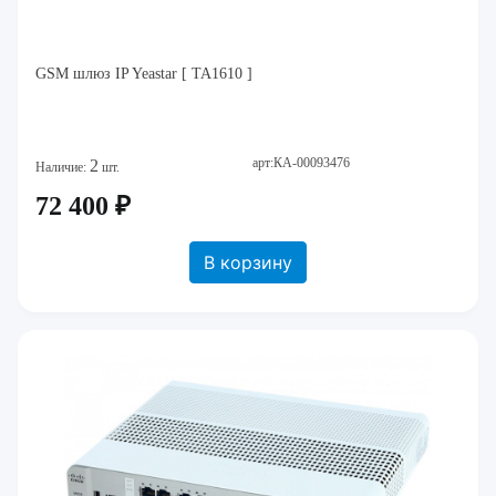
GSM шлюз IP Yeastar [ TA1610 ]
арт:КА-00093476
2
Наличие:
шт.
72 400 ₽
В корзину