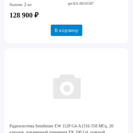
арт:КА-00145367
2
Наличие:
шт.
128 900 ₽
В корзину
Радиосистема Sennheiser EW 112P G4-A (516-558 МГц, 20
каналов, накамерный приемник EK 100 G4, поясной