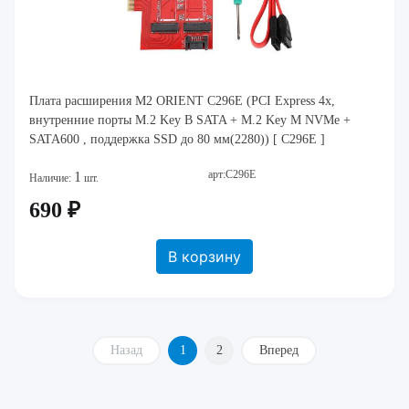
Плата расширения M2 ORIENT C296E (PCI Express 4x,
внутренние порты M.2 Key B SATA + M.2 Key M NVMe +
SATA600 , поддержка SSD до 80 мм(2280)) [ C296E ]
арт:C296E
1
Наличие:
шт.
690 ₽
В корзину
Назад
1
2
Вперед