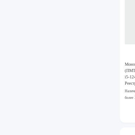
Моно
(ПМТ
i5-1
Реест
Налич
более