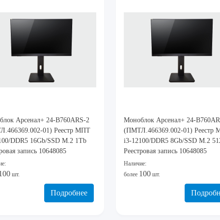
блок Арсенал+ 24-B760ARS-2
Моноблок Арсенал+ 24-B760AR
Л.466369.002-01) Реестр МПТ
(ПМТЛ.466369.002-01) Реестр
2100/DDR5 16Gb/SSD M.2 1Tb
i3-12100/DDR5 8Gb/SSD M.2 5
ровая запись 10648085
Реестровая запись 10648085
ие:
Наличие:
100
100
шт.
более
шт.
Подробнее
Подробн