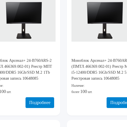
блок Арсенал+ 24-B760ARS-2
Моноблок Арсенал+ 24-B760AR
Л.466369.002-01) Реестр МПТ
(ПМТЛ.466369.002-01) Реестр
2400/DDR5 16Gb/SSD M.2 1Tb
i5-12400/DDR5 16Gb/SSD M.2 
ровая запись 10648085
Реестровая запись 10648085
ие:
Наличие:
100
100
шт.
более
шт.
Подробнее
Подробн