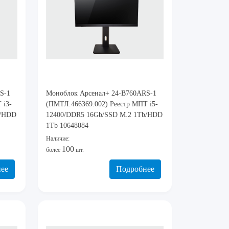
S-1
Моноблок Арсенал+ 24-B760ARS-1
 i3-
(ПМТЛ.466369.002) Реестр МПТ i5-
b/HDD
12400/DDR5 16Gb/SSD M.2 1Tb/HDD
1Tb 10648084
Наличие:
100
более
шт.
ее
Подробнее