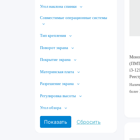
Угол наклона спинки
Совместимые операционные системы
Тип крепления
Поворот экрана
Моно
Покрытие экрана
(ПМТ
i3-1
Материнская плата
Реест
Разрешение экрана
Налич
более
Регулировка высоты
Угол обзора