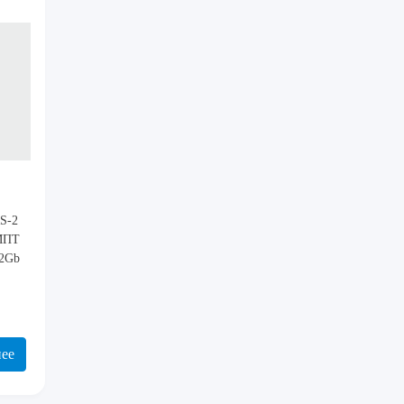
S-2
 МПТ
12Gb
ее