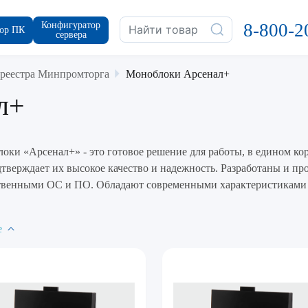
Конфигуратор
8-800-2
ор ПК
сервера
реестра Минпромторга
Моноблоки Арсенал+
л+
оки «Арсенал+» - это готовое решение для работы, в едином ко
дтверждает их высокое качество и надежность. Разработаны и пр
твенными ОС и ПО. Обладают современными характеристиками 
.
е