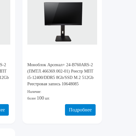
S-2
Моноблок Арсенал+ 24-B760ARS-2
 МПТ
(ПМТЛ.466369.002-01) Реестр МПТ
512Gb
i5-12400/DDR5 8Gb/SSD M.2 512Gb
Реестровая запись 10648085
Наличие:
100
более
шт.
ее
Подробнее