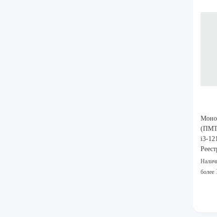
Моно
(ПМТ
i3-1
Реест
Налич
более