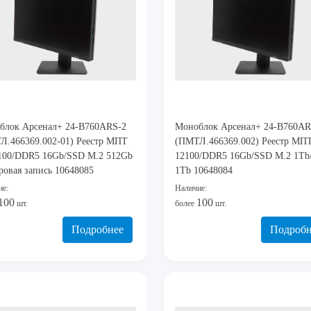
блок Арсенал+ 24-B760ARS-2
Моноблок Арсенал+ 24-B760AR
Л.466369.002-01) Реестр МПТ
(ПМТЛ.466369.002) Реестр МПТ
2100/DDR5 16Gb/SSD M.2 512Gb
12100/DDR5 16Gb/SSD M.2 1T
ровая запись 10648085
1Tb 10648084
ие:
Наличие:
100
100
шт.
более
шт.
Подробнее
Подробн