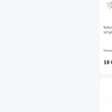
Кабе
SP500
Налич
10 