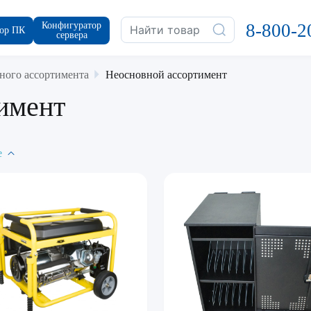
Конфигуратор
8-800-2
ор ПК
сервера
ного ассортимента
Неосновной ассортимент
имент
е