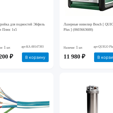
тройка для подмостей Эйфель
Лазерные нивелир Bosch [ QUI
и Плюс 1x5
Plus ] (0603663600)
арт:КА-00147393
арт:QUIGO Pl
1
1
ие:
шт.
Наличие:
шт.
200 ₽
11 980 ₽
В корзину
В корз