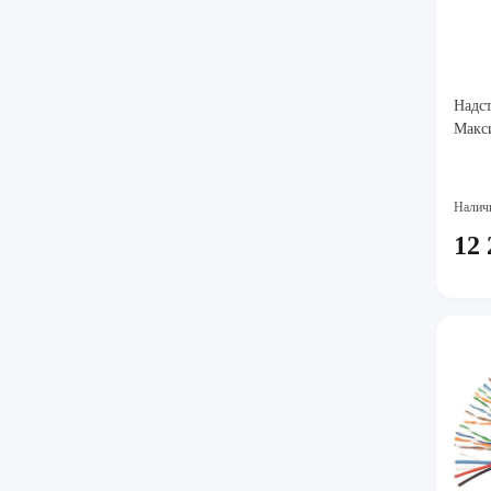
Надс
Макс
Налич
12 