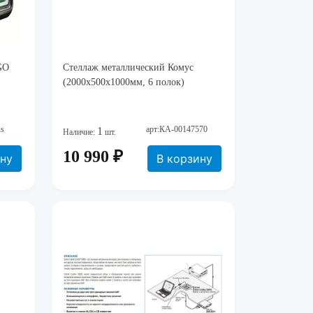
GO
Стеллаж металлический Комус
(2000x500x1000мм, 6 полок)
us
арт:КА-00147570
1
Наличие:
шт.
10 990 ₽
ину
В корзину