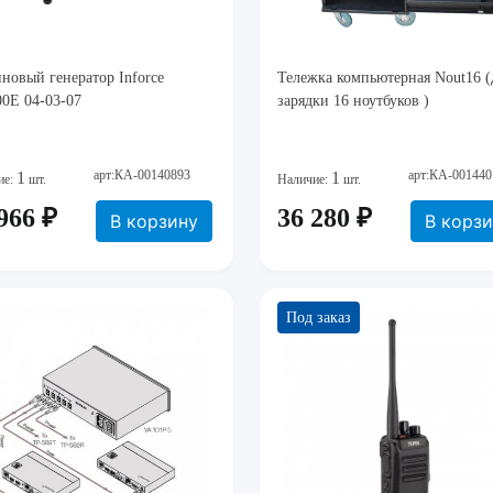
новый генератор Inforce
Тележка компьютерная Nout16 (
0E 04-03-07
зарядки 16 ноутбуков )
арт:КА-00140893
арт:КА-001440
1
1
ие:
шт.
Наличие:
шт.
966 ₽
36 280 ₽
В корзину
В корз
Под заказ