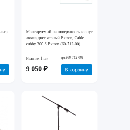
льтр
Монтируемый на поверхность корпус
лючка,цвет черный Extron, Cable
cubby 300 S Extron (60-712-00)
арт:(60-712-00)
1
Наличие:
шт.
9 050 ₽
ину
В корзину