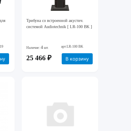
для
Трибуна со встроенной акустич.
системой Audiotechnik [ LR-100 BK ]
19
арт:LR-100 BK
4
Наличие:
шт.
25 466 ₽
ину
В корзину