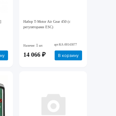
]
Набор T-Motor Air Gear 450 (с
регуляторами ESC)
арт:КА-00143077
1
Наличие:
шт.
14 066 ₽
ину
В корзину