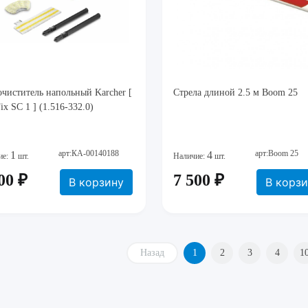
чиститель напольный Karcher [
Стрела длиной 2.5 м Boom 25
ix SC 1 ] (1.516-332.0)
арт:КА-00140188
арт:Boom 25
1
4
ие:
шт.
Наличие:
шт.
00 ₽
7 500 ₽
В корзину
В корз
Назад
1
2
3
4
1