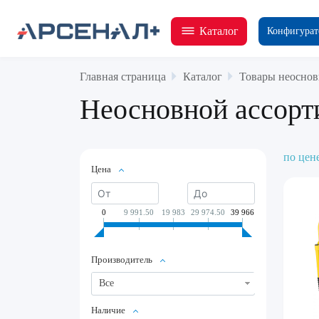
Каталог
Конфигурат
Главная страница
Каталог
Товары неоснов
Неосновной ассорт
по цен
Цена
0
9 991.50
19 983
29 974.50
39 966
Производитель
Все
Наличие