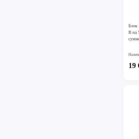
Блок 
В на 
сумме
Налич
19 