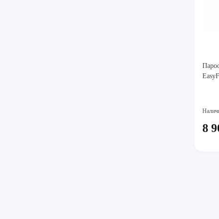
Пароо
EasyF
Налич
8 9