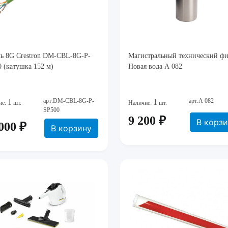
ль 8G Crestron DM-CBL-8G-P-
Магистральный технический фи
 (катушка 152 м)
Новая вода А 082
арт:DM-CBL-8G-P-
арт:А 082
1
1
ие:
шт.
Наличие:
шт.
SP500
9 200 ₽
В корз
000 ₽
В корзину