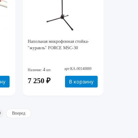
Напольная микрофонная стойка-
"журавль" FORCE MSC-30
арт:КА-00140889
4
Наличие:
шт.
7 250 ₽
ину
В корзину
0
Вперед