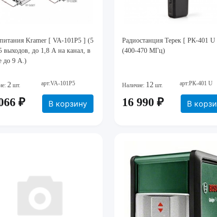
питания Kramer [ VA-101P5 ] (5
Радиостанция Терек [ РК-401 U 
5 выходов, до 1,8 А на канал, в
(400-470 МГц)
 до 9 А.)
арт:VA-101P5
арт:РК-401 U
2
12
ие:
шт.
Наличие:
шт.
066 ₽
16 990 ₽
В корзину
В корз