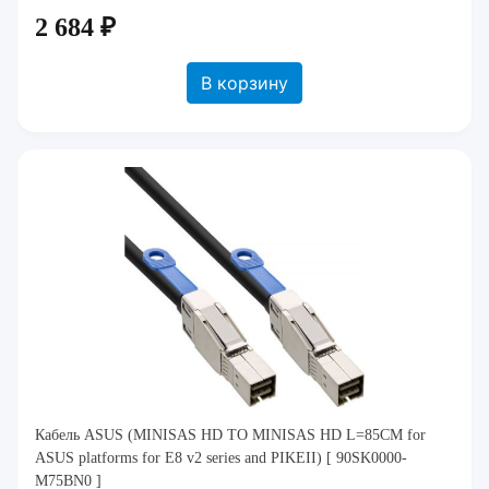
2 684 ₽
В корзину
Кабель ASUS (MINISAS HD TO MINISAS HD L=85CM for
ASUS platforms for E8 v2 series and PIKEII) [ 90SK0000-
M75BN0 ]