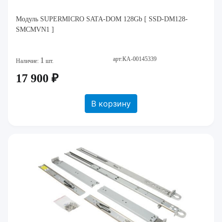
Модуль SUPERMICRO SATA-DOM 128Gb [ SSD-DM128-
SMCMVN1 ]
арт:КА-00145339
1
Наличие:
шт.
17 900 ₽
В корзину