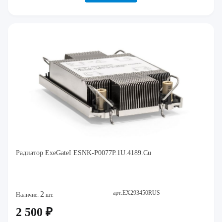
Радиатор ExeGateI ESNK-P0077P.1U.4189.Cu
арт:EX293450RUS
2
Наличие:
шт.
2 500 ₽