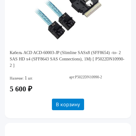
Кабель ACD ACD-60003-JP (Slimline SASx8 (SFF8654) -to- 2
SAS HD x4 (SFF8643 SAS Connections), 1M) [ P5022DN10990-
2 ]
арт:P5022DN10990-2
1
Наличие:
шт.
5 600 ₽
В корзину