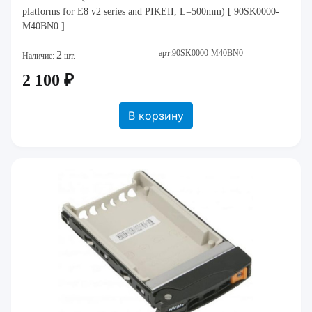
platforms for E8 v2 series and PIKEII, L=500mm) [ 90SK0000-
M40BN0 ]
арт:90SK0000-M40BN0
2
Наличие:
шт.
2 100 ₽
В корзину