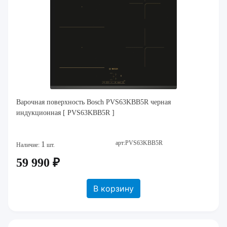
Варочная поверхность Bosch PVS63KBB5R черная
индукционная [ PVS63KBB5R ]
арт:PVS63KBB5R
1
Наличие:
шт.
59 990 ₽
В корзину