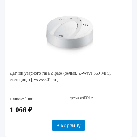
Датчик угарного газа Zipato (белый, Z-Wave 869 МГц,
светодиод) [ vs-zs6301.ru ]
арт:vs-zs6301.ru
1
Наличие:
шт.
1 066 ₽
В корзину