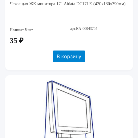
Чехол для ЖК монитора 17" Aidata DC17LE (420х130х390мм)
арт:КА-00043754
9
Наличие:
шт.
35 ₽
В корзину