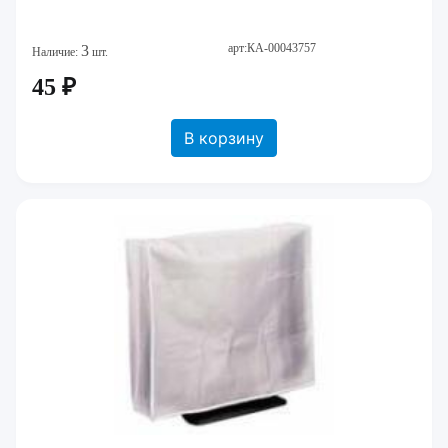
арт:КА-00043757
3
Наличие:
шт.
45 ₽
В корзину