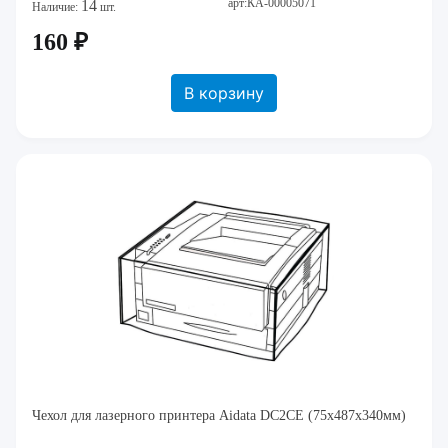
арт:КА-00005071
14
Наличие:
шт.
160 ₽
В корзину
Чехол для лазерного принтера Aidata DC2CE (75х487х340мм)