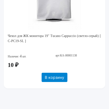
Чехол для ЖК монитора 19" Tucano Cappuccio (светло-серый) [
C-PC19-SL ]
арт:КА-00001138
4
Наличие:
шт.
10 ₽
В корзину