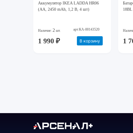
Аккумулятор IKEA LADDA HR06
Батар
(AA, 2450 mAh, 1,2 В, 4 шт)
18BL
арт:КА-00143520
2
Наличие:
шт.
Налич
1 990 ₽
1 7
В корзину