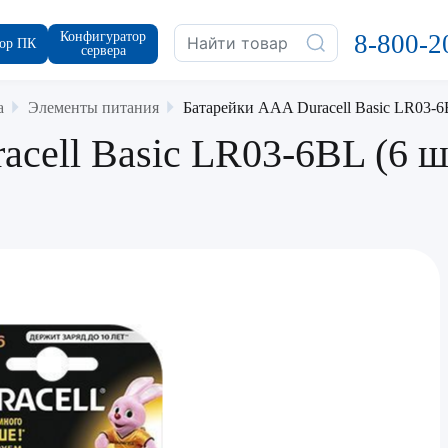
Конфигуратор
8-800-2
ор ПК
сервера
а
Элементы питания
Батарейки AAA Duracell Basic LR03-6
cell Basic LR03-6BL (6 ш