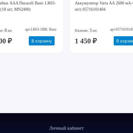
ейки AAA Duracell Basic LR03-
Аккумулятор Varta AA 2600 мА-
 (18 шт, MN2400)
шт) 05716101404
арт:LR03-18BL Basic
арт:057161014
8
3
ие:
шт.
Наличие:
шт.
00 ₽
1 450 ₽
В корзину
В корзи
Личный кабинет