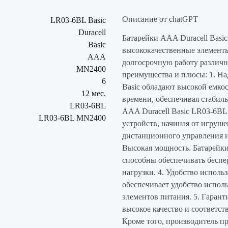
Описание от chatGPT
LR03-6BL Basic
Duracell
Батарейки AAA Duracell Basic
Basic
высококачественные элемент
AAA
долгосрочную работу различ
MN2400
преимущества и плюсы: 1. Над
6
Basic обладают высокой емкос
12 мес.
времени, обеспечивая стабиль
LR03-6BL
AAA Duracell Basic LR03-6BL
LR03-6BL MN2400
устройств, начиная от игруше
дистанционного управления и
Высокая мощность. Батарейки
способны обеспечивать беспе
нагрузки. 4. Удобство исполь
обеспечивает удобство испол
элементов питания. 5. Гаранти
высокое качество и соответс
Кроме того, производитель п