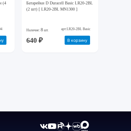
ч (4
Батарейки D Duracell Basic LR20-2BL
(2 шт) [ LR20-2BL MN1300 ]
04
арт:LR20-2BL Basic
8
Наличие:
шт.
640 ₽
ну
В корзину