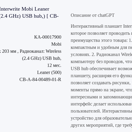
terwrite Mobi Leaner
Описание от chatGPT
 (2.4 GHz) USB hub,) [ CB-
Интерактивный планшет Interw
которое позволяет проводить
КА-00017900
преимущества этого товара: 1
Mobi
компактным и удобным для пе
x 203 мм , Радиоканал: Wireless
условиях. 2. Радиоканал Wire
(2.4 GHz) USB hub,
компьютеру без проводов, что
12 мес.
USB hub обеспечивает возмож
Leaner (500)
планшету, расширяя его функ
CB-A-84-00489-01-R
позволяет создавать рисунки, 
моменты прямо на экране, что
интересными и запоминающим
интерфейс делает использов
пользователей. Интерактивный
устройство для образовательн
других мероприятий, где треб