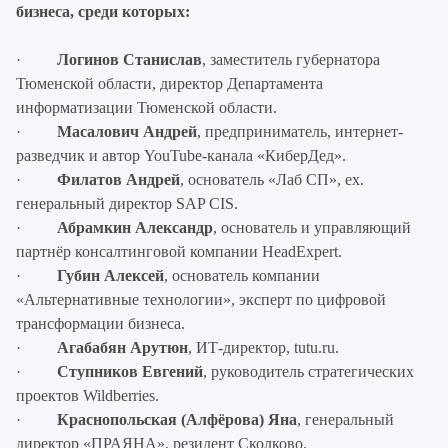
бизнеса, среди которых:
·
Логинов Станислав
, заместитель губернатора
Тюменской области, директор Департамента
информатизации Тюменской области.
·
Масалович Андрей
, предприниматель, интернет-
разведчик и автор YouTube-канала «КиберДед».
·
Филатов Андрей
, основатель «Лаб СП», ex.
генеральный директор SAP CIS.
·
Абрамкин Александр
, основатель и управляющий
партнёр консалтинговой компании HeadExpert.
·
Губин Алексей
, основатель компании
«Альтернативные технологии», эксперт по цифровой
трансформации бизнеса.
·
Агабабян Арутюн
, ИТ-директор, tutu.ru.
·
Ступников Евгений
, руководитель стратегических
проектов Wildberries.
·
Краснопольская (Алфёрова) Яна
, генеральный
директор «ПРАЯНА», резидент Сколково.