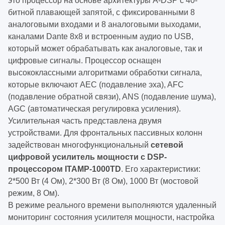
это процессор на основе архитектуры A-DSP с 40-
битной плавающей запятой, с фиксированными 8
аналоговыми входами и 8 аналоговыми выходами,
каналами Dante 8x8 и встроенным аудио по USB,
который может обрабатывать как аналоговые, так и
цифровые сигналы. Процессор оснащен
высококлассными алгоритмами обработки сигнала,
которые включают AEC (подавление эха), AFC
(подавление обратной связи), ANS (подавление шума),
AGC (автоматическая регулировка усиления).
Усилительная часть представлена двумя
устройствами. Для фронтальных пассивных колонн
задействован многофункциональный
сетевой
цифровой усилитель мощности с DSP-
процессором ITAMP-1000TD
. Его характеристики:
2*500 Вт (4 Ом), 2*300 Вт (8 Ом), 1000 Вт (мостовой
режим, 8 Ом).
В режиме реального времени выполняются удаленный
мониторинг состояния усилителя мощности, настройка